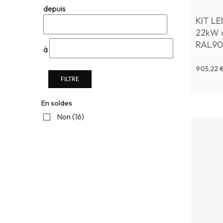
depuis
KIT L
22kW c
RAL90
à
TERMI
905,22 
FILTRE
En soldes
Non
(16)