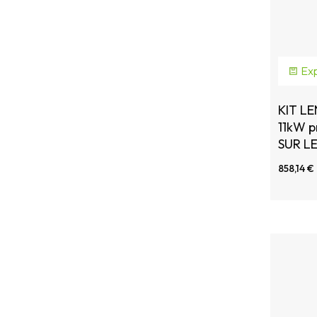
Exp
KIT L
11kW p
SUR LE
858,14 €