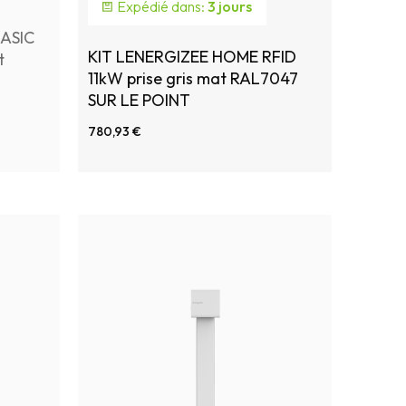
Expédié dans:
3 jours
ASIC
KIT LENERGIZEE HOME RFID
t
11kW prise gris mat RAL7047
SUR LE POINT
tion
780,93 €