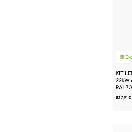
Exp
KIT L
22kW c
RAL70
837,91 €