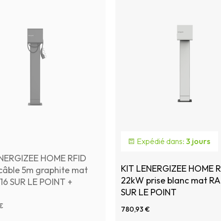
Expédié dans:
3 jours
ENERGIZEE HOME RFID
KIT LENERGIZEE HOME R
âble 5m graphite mat
22kW prise blanc mat R
16 SUR LE POINT +
SUR LE POINT
NAL BOX + Foundation
€
780,93 €