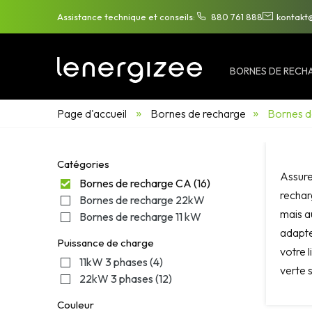
Assistance technique et conseils:
880 761 888
kontakt
BORNES DE RECH
»
»
Page d'accueil
Bornes de recharge
Bornes d
Catégories
Assure
Bornes de recharge CA
(16)
rechar
Bornes de recharge 22kW
mais a
Bornes de recharge 11 kW
adapte
Puissance de charge
votre l
11kW 3 phases
(4)
verte 
22kW 3 phases
(12)
Couleur