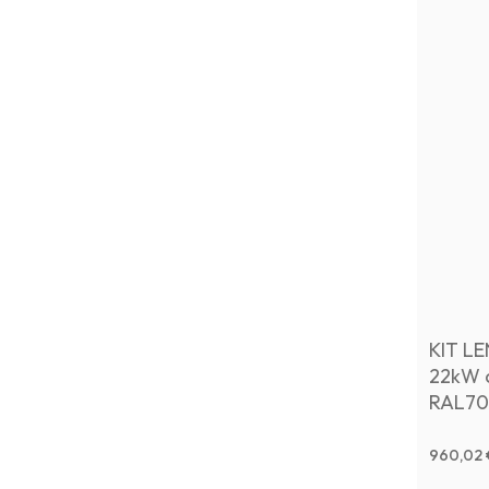
KIT L
22kW c
RAL70
TERMI
960,02 