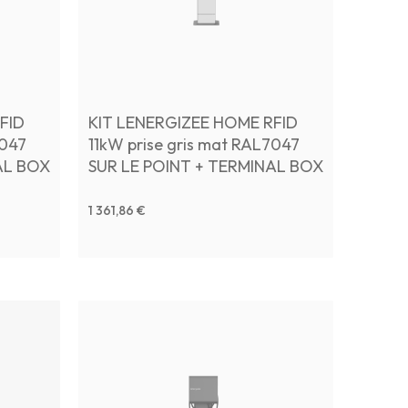
FID
KIT LENERGIZEE HOME RFID
7047
11kW prise gris mat RAL7047
AL BOX
SUR LE POINT + TERMINAL BOX
+ Foundation
1 361,86 €